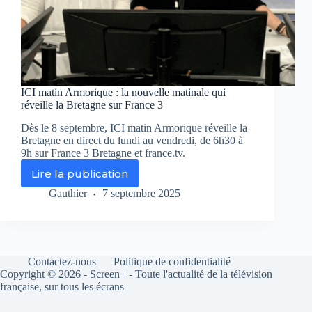
ICI matin Armorique : la nouvelle matinale qui
réveille la Bretagne sur France 3
Dès le 8 septembre, ICI matin Armorique réveille la
Bretagne en direct du lundi au vendredi, de 6h30 à
9h sur France 3 Bretagne et france.tv.
Lire la publication
ICI
matin
Gauthier
7 septembre 2025
Armorique
:
la
nouvelle
matinale
Contactez-nous
Politique de confidentialité
qui
Copyright © 2026 - Screen+ - Toute l'actualité de la télévision
réveille
française, sur tous les écrans
la
Bretagne