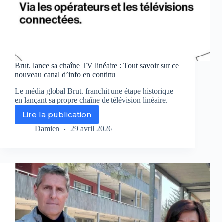
Brut. lance sa chaîne TV linéaire : Tout savoir sur ce
nouveau canal d’info en continu
Le média global Brut. franchit une étape historique
en lançant sa propre chaîne de télévision linéaire.
Lire la publication
Brut.
lance
Damien
29 avril 2026
sa
chaîne
TV
linéaire
:
Tout
savoir
sur
ce