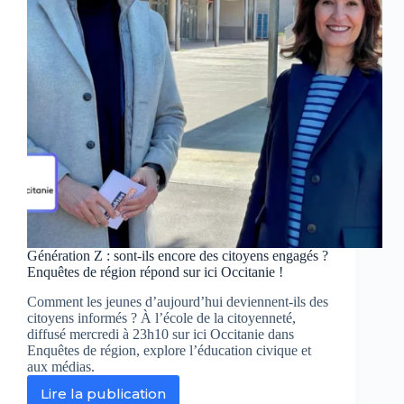
nouveau
canal
d’info
en
continu
Génération Z : sont-ils encore des citoyens engagés ?
Enquêtes de région répond sur ici Occitanie !
Comment les jeunes d’aujourd’hui deviennent-ils des
citoyens informés ? À l’école de la citoyenneté,
diffusé mercredi à 23h10 sur ici Occitanie dans
Enquêtes de région, explore l’éducation civique et
aux médias.
Lire la publication
Génération