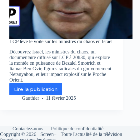
LCP lève le voile sur les ministres du chaos en Israël
Découvrez Israël, les ministres du chaos, un
documentaire diffusé sur LCP à 20h30, qui explore
la montée en puissance de Bezalel Smotrich et
Itamar Ben Gvir, figures radicales du gouvernement
Netanyahou, et leur impact explosif sur le Proche-
Orient.
Lire la publication
LCP
lève
Gauthier
11 février 2025
le
voile
sur
les
ministres
Contactez-nous
Politique de confidentialité
du
Copyright © 2026 - Screen+ - Toute l'actualité de la télévision
chaos
française, sur tous les écrans