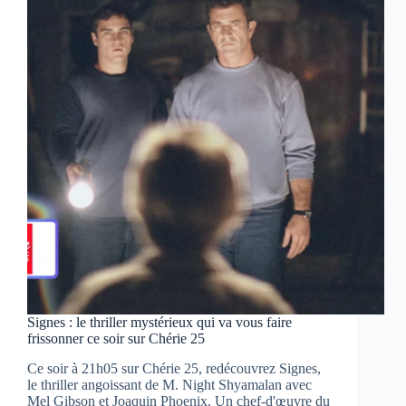
qui
vous
demandera
de
choisir
entre
votre
famille…
ou
la
fin
du
monde,
ce
soir
sur
RTL9
Signes : le thriller mystérieux qui va vous faire
frissonner ce soir sur Chérie 25
Ce soir à 21h05 sur Chérie 25, redécouvrez Signes,
le thriller angoissant de M. Night Shyamalan avec
Mel Gibson et Joaquin Phoenix. Un chef-d'œuvre du