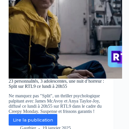
le
sang
ce
soir
sur
Chérie
25
23 personnalités, 3 adolescentes, une nuit d’horreur :
Split sur RTL9 ce lundi à 20h55
Ne manquez pas "Split", un thriller psychologique
palpitant avec James McAvoy et Anya Taylor-Joy,
diffusé ce lundi à 20h55 sur RTL9 dans le cadre du
Creepy Monday. Suspense et frissons garantis !
Lire la publication
23
personnalités,
Gauthier
19 janvier 2025