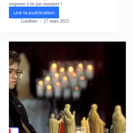
suspense à ne pas manquer !
Lire la publication
Signes
:
Gauthier
27 mars 2025
le
thriller
mystérieux
qui
va
vous
faire
frissonner
ce
soir
sur
Chérie
25