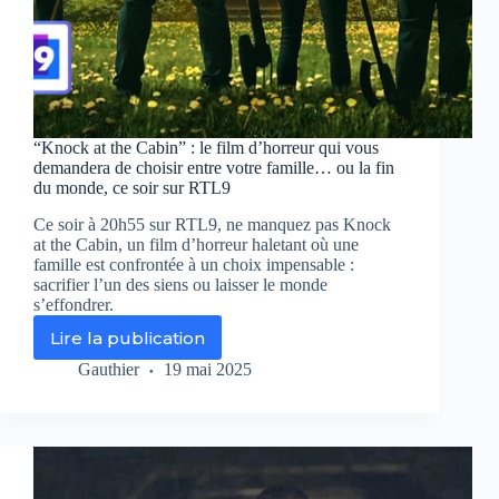
“Knock at the Cabin” : le film d’horreur qui vous
demandera de choisir entre votre famille… ou la fin
du monde, ce soir sur RTL9
Ce soir à 20h55 sur RTL9, ne manquez pas Knock
at the Cabin, un film d’horreur haletant où une
famille est confrontée à un choix impensable :
sacrifier l’un des siens ou laisser le monde
s’effondrer.
Lire la publication
“Knock
at
Gauthier
19 mai 2025
the
Cabin”
:
le
film
d’horreur