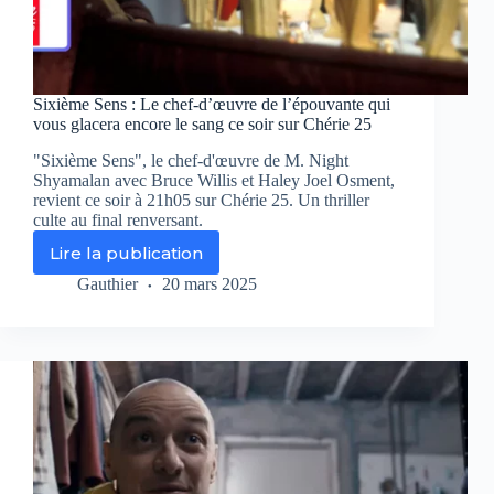
Sixième Sens : Le chef-d’œuvre de l’épouvante qui
vous glacera encore le sang ce soir sur Chérie 25
"Sixième Sens", le chef-d'œuvre de M. Night
Shyamalan avec Bruce Willis et Haley Joel Osment,
revient ce soir à 21h05 sur Chérie 25. Un thriller
culte au final renversant.
Lire la publication
Sixième
Sens
Gauthier
20 mars 2025
:
Le
chef-
d’œuvre
de
l’épouvante
qui
vous
glacera
encore