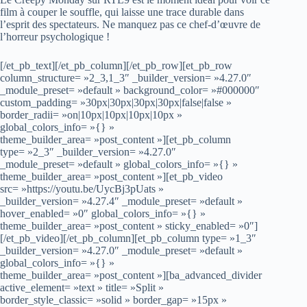
film à couper le souffle, qui laisse une trace durable dans
l’esprit des spectateurs. Ne manquez pas ce chef-d’œuvre de
l’horreur psychologique !
[/et_pb_text][/et_pb_column][/et_pb_row][et_pb_row
column_structure= »2_3,1_3″ _builder_version= »4.27.0″
_module_preset= »default » background_color= »#000000″
custom_padding= »30px|30px|30px|30px|false|false »
border_radii= »on|10px|10px|10px|10px »
global_colors_info= »{} »
theme_builder_area= »post_content »][et_pb_column
type= »2_3″ _builder_version= »4.27.0″
_module_preset= »default » global_colors_info= »{} »
theme_builder_area= »post_content »][et_pb_video
src= »https://youtu.be/UycBj3pUats »
_builder_version= »4.27.4″ _module_preset= »default »
hover_enabled= »0″ global_colors_info= »{} »
theme_builder_area= »post_content » sticky_enabled= »0″]
[/et_pb_video][/et_pb_column][et_pb_column type= »1_3″
_builder_version= »4.27.0″ _module_preset= »default »
global_colors_info= »{} »
theme_builder_area= »post_content »][ba_advanced_divider
active_element= »text » title= »Split »
border_style_classic= »solid » border_gap= »15px »