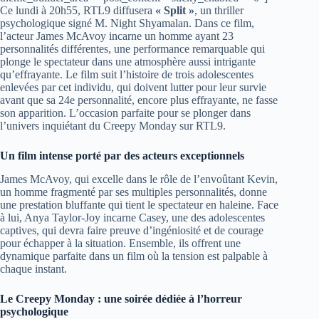
Ce lundi à 20h55, RTL9 diffusera
« Split »
, un thriller
psychologique signé M. Night Shyamalan. Dans ce film,
l’acteur James McAvoy incarne un homme ayant 23
personnalités différentes, une performance remarquable qui
plonge le spectateur dans une atmosphère aussi intrigante
qu’effrayante. Le film suit l’histoire de trois adolescentes
enlevées par cet individu, qui doivent lutter pour leur survie
avant que sa 24e personnalité, encore plus effrayante, ne fasse
son apparition. L’occasion parfaite pour se plonger dans
l’univers inquiétant du Creepy Monday sur RTL9.
Un film intense porté par des acteurs exceptionnels
James McAvoy, qui excelle dans le rôle de l’envoûtant Kevin,
un homme fragmenté par ses multiples personnalités, donne
une prestation bluffante qui tient le spectateur en haleine. Face
à lui, Anya Taylor-Joy incarne Casey, une des adolescentes
captives, qui devra faire preuve d’ingéniosité et de courage
pour échapper à la situation. Ensemble, ils offrent une
dynamique parfaite dans un film où la tension est palpable à
chaque instant.
Le Creepy Monday : une soirée dédiée à l’horreur
psychologique