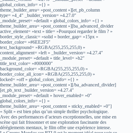
global_colors_info= »{} »
theme_builder_area= »post_content »][et_pb_column
type= »4_4″ _builder_version= »4.27.0″
_module_preset= »default » global_colors_info= »{} »
theme_builder_area= »post_content »][ba_advanced_divider
active_element= »text » title= »Pourquoi regarder le film ? »
border_style_classic= »solid » border_gap= »15px »
border_color= »#6EE2F5″
text_background= »RGBA(255,255,255,0) »
content_alignment= »left » _builder_version= »4.27.4″
_module_preset= »default » title_level= »h2″
title_text_color= »#000000″
background_color= »RGBA(255,255,255,0) »
border_color_all_icon= »RGBA(255,255,255,0) »
locked= »off » global_colors_info= »{} »
theme_builder_area= »post_content »][/ba_advanced_divider]
[et_pb_text _builder_version= »4.27.4″
_module_preset= »default » hover_enabled= »0″
global_colors_info= »{} »
theme_builder_area= »post_content » sticky_enabled= »0″]
« Split » est bien plus qu’un simple thriller psychologique.
Avec des performances d’acteurs exceptionnelles, une mise en
scène qui fait frissonner et une exploration fascinante des
dérèglements mentaux, le film offre une expérience intense.
Le Creepy Monday sur RTL9 est le moment idéal pour voir ce