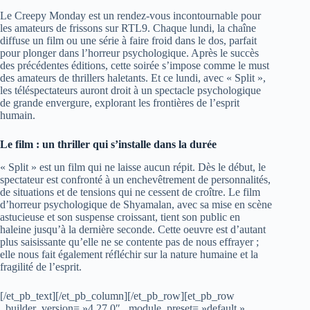
Le Creepy Monday est un rendez-vous incontournable pour
les amateurs de frissons sur RTL9. Chaque lundi, la chaîne
diffuse un film ou une série à faire froid dans le dos, parfait
pour plonger dans l’horreur psychologique. Après le succès
des précédentes éditions, cette soirée s’impose comme le must
des amateurs de thrillers haletants. Et ce lundi, avec « Split »,
les téléspectateurs auront droit à un spectacle psychologique
de grande envergure, explorant les frontières de l’esprit
humain.
Le film : un thriller qui s’installe dans la durée
« Split » est un film qui ne laisse aucun répit. Dès le début, le
spectateur est confronté à un enchevêtrement de personnalités,
de situations et de tensions qui ne cessent de croître. Le film
d’horreur psychologique de Shyamalan, avec sa mise en scène
astucieuse et son suspense croissant, tient son public en
haleine jusqu’à la dernière seconde. Cette oeuvre est d’autant
plus saisissante qu’elle ne se contente pas de nous effrayer ;
elle nous fait également réfléchir sur la nature humaine et la
fragilité de l’esprit.
[/et_pb_text][/et_pb_column][/et_pb_row][et_pb_row
_builder_version= »4.27.0″ _module_preset= »default »