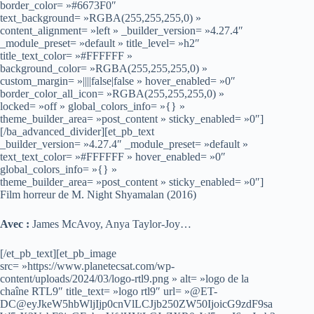
border_color= »#6673F0″
text_background= »RGBA(255,255,255,0) »
content_alignment= »left » _builder_version= »4.27.4″
_module_preset= »default » title_level= »h2″
title_text_color= »#FFFFFF »
background_color= »RGBA(255,255,255,0) »
custom_margin= »||||false|false » hover_enabled= »0″
border_color_all_icon= »RGBA(255,255,255,0) »
locked= »off » global_colors_info= »{} »
theme_builder_area= »post_content » sticky_enabled= »0″]
[/ba_advanced_divider][et_pb_text
_builder_version= »4.27.4″ _module_preset= »default »
text_text_color= »#FFFFFF » hover_enabled= »0″
global_colors_info= »{} »
theme_builder_area= »post_content » sticky_enabled= »0″]
Film horreur de M. Night Shyamalan (2016)
Avec :
James McAvoy, Anya Taylor-Joy…
[/et_pb_text][et_pb_image
src= »https://www.planetecsat.com/wp-
content/uploads/2024/03/logo-rtl9.png » alt= »logo de la
chaîne RTL9″ title_text= »logo rtl9″ url= »@ET-
DC@eyJkeW5hbWljIjp0cnVlLCJjb250ZW50IjoicG9zdF9sa