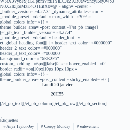
W5rX3VybF9jaGFpbmVfdHYiLCJzZXR0aW5ncyI6eyJwb3
N0X2lkIjoiMzE4OTEifX0=@ » align= »center »
_builder_version= »4.27.3″ _dynamic_attributes= »url »
_module_preset= »default » max_width= »30% »
global_colors_info= »{} »
theme_builder_area= »post_content »][/et_pb_image]
[et_pb_text _builder_version= »4.27.4″
_module_preset= »default » header_font= »–
et_global_heading_font|||||||| » header_text_color= »#000000″
header_2_text_color= »#000000″
header_3_text_color= »#000000″
background_color= »#6EE2F5″
custom_padding= »6px||||false|false » hover_enabled= »0″
border_radii= »on|10px|10px|10px|10px »
global_colors_info= »{} »
theme_builder_area= »post_content » sticky_enabled= »0″]
Lundi 20 janvier
20H55
[/et_pb_text][/et_pb_column][/et_pb_row][/et_pb_section]
Étiquettes
#
Anya Taylor-Joy
#
Creepy Monday
#
enlevement