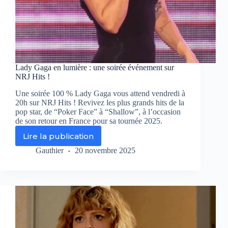
Lady Gaga en lumière : une soirée événement sur
NRJ Hits !
Une soirée 100 % Lady Gaga vous attend vendredi à
20h sur NRJ Hits ! Revivez les plus grands hits de la
pop star, de “Poker Face” à “Shallow”, à l’occasion
de son retour en France pour sa tournée 2025.
Lire la publication
Lady
Gaga
Gauthier
20 novembre 2025
en
lumière
:
une
soirée
événement
sur
NRJ