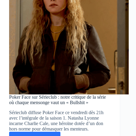
Hits
!
Poker Face sur Sérieclub : notre critique de la série
où chaque mensonge vaut un « Bullshit »
Sérieclub diffuse Poker Face ce vendredi dès 21h
avec l’intégrale de la saison 1. Natasha Lyonne
incarne Charlie Cale, une héroïne dotée d’un don
hors norme pour démasquer les menteurs.