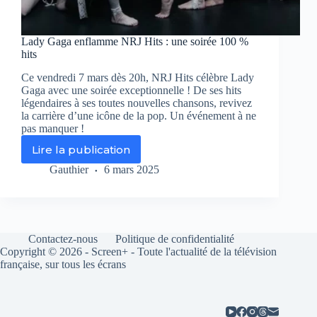
Lady Gaga enflamme NRJ Hits : une soirée 100 %
hits
Ce vendredi 7 mars dès 20h, NRJ Hits célèbre Lady
Gaga avec une soirée exceptionnelle ! De ses hits
légendaires à ses toutes nouvelles chansons, revivez
la carrière d’une icône de la pop. Un événement à ne
pas manquer !
Lire la publication
Lady
Gaga
Gauthier
6 mars 2025
enflamme
NRJ
Hits
:
une
Contactez-nous
Politique de confidentialité
soirée
Copyright © 2026 - Screen+ - Toute l'actualité de la télévision
100
française, sur tous les écrans
%
hits