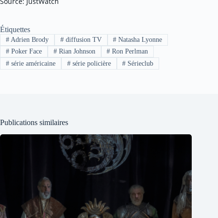
Source: JustWatch
Étiquettes
#
Adrien Brody
#
diffusion TV
#
Natasha Lyonne
#
Poker Face
#
Rian Johnson
#
Ron Perlman
#
série américaine
#
série policière
#
Sérieclub
Publications similaires