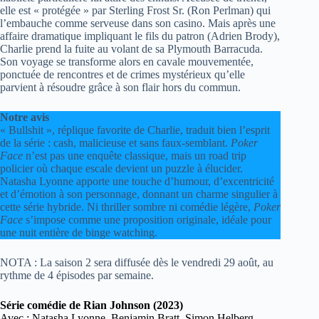
elle est « protégée » par Sterling Frost Sr. (Ron Perlman) qui
l’embauche comme serveuse dans son casino. Mais après une
affaire dramatique impliquant le fils du patron (Adrien Brody),
Charlie prend la fuite au volant de sa Plymouth Barracuda.
Son voyage se transforme alors en cavale mouvementée,
ponctuée de rencontres et de crimes mystérieux qu’elle
parvient à résoudre grâce à son flair hors du commun.
Notre avis
« Bullshit », réplique favorite de Charlie, traduit bien l’esprit
de la série : cash, malicieuse et sans faux-semblant.
Poker
Face
n’est pas une enquête classique, mais un road trip
policier où chaque escale devient un puzzle à élucider.
Natasha Lyonne apporte une touche d’humour, d’excentricité
et d’émotion à son personnage, donnant un charme singulier à
cette série hybride. Ni thriller sombre ni comédie légère,
Poker
Face
s’impose comme une proposition originale, idéale pour
une nuit entière de binge watching.
NOTA : La saison 2 sera diffusée dès le vendredi 29 août, au
rythme de 4 épisodes par semaine.
Série comédie de Rian Johnson (2023)
Avec : Natasha Lyonne, Benjamin Bratt, Simon Helberg,