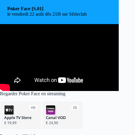
Poker Face [S.01]
le vendredi 22 août dès 21H sur Sérieclub
Regarder Poker Face en streaming
HD
SD
Apple TV Store
Canal VOD
€ 19,99
€ 24,90