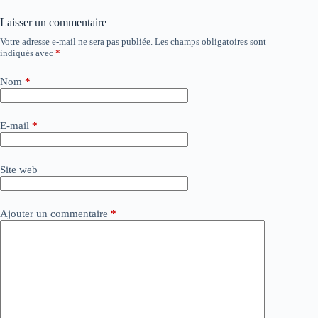
Laisser un commentaire
Votre adresse e-mail ne sera pas publiée.
Les champs obligatoires sont
A
indiqués avec
*
l
t
e
Nom
*
r
n
a
E-mail
*
t
i
v
Site web
e
:
Ajouter un commentaire
*