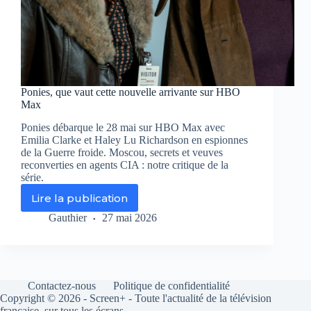
Ponies, que vaut cette nouvelle arrivante sur HBO
Max
Ponies débarque le 28 mai sur HBO Max avec
Emilia Clarke et Haley Lu Richardson en espionnes
de la Guerre froide. Moscou, secrets et veuves
reconverties en agents CIA : notre critique de la
série.
Lire la publication
Ponies,
que
Gauthier
27 mai 2026
vaut
cette
nouvelle
arrivante
sur
Contactez-nous
Politique de confidentialité
HBO
Copyright © 2026 - Screen+ - Toute l'actualité de la télévision
Max
française, sur tous les écrans