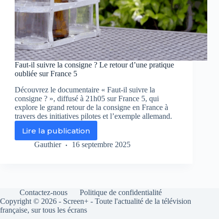
Faut-il suivre la consigne ? Le retour d’une pratique
oubliée sur France 5
Découvrez le documentaire « Faut-il suivre la
consigne ? », diffusé à 21h05 sur France 5, qui
explore le grand retour de la consigne en France à
travers des initiatives pilotes et l’exemple allemand.
Lire la publication
Faut-
il
Gauthier
16 septembre 2025
suivre
la
consigne
?
Le
Contactez-nous
Politique de confidentialité
retour
Copyright © 2026 - Screen+ - Toute l'actualité de la télévision
d’une
française, sur tous les écrans
pratique