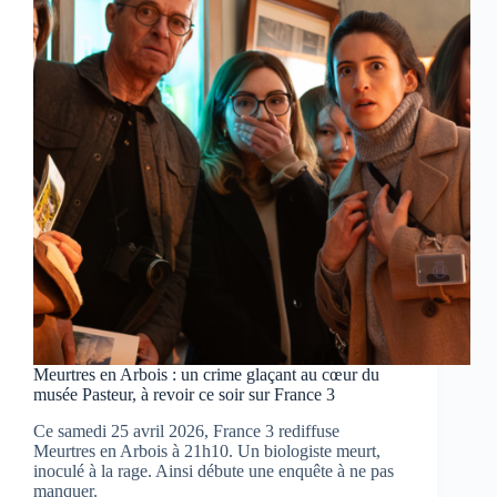
va
vous
scotcher
ce
soir
Meurtres en Arbois : un crime glaçant au cœur du
musée Pasteur, à revoir ce soir sur France 3
Ce samedi 25 avril 2026, France 3 rediffuse
Meurtres en Arbois à 21h10. Un biologiste meurt,
inoculé à la rage. Ainsi débute une enquête à ne pas
manquer.