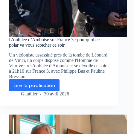
L’oubliée d’Amboise sur France 3 : pourquoi ce
polar va vous scotcher ce soir
Un violoniste assassiné près de la tombe de Léonard
de Vinci, un corps disposé comme l'Homme de
Vitruve : « L'oubliée d'Amboise » se dévoile ce soir
à 21h10 sur France 3, avec Philippe Bas et Pauline
Bression.
Lire la publication
L’oubliée
d’Amboise
Gauthier
30 avril 2026
sur
France
3
:
pourquoi
ce
polar