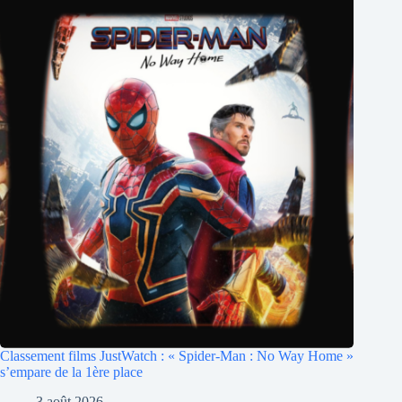
Classement films JustWatch : « Spider-Man : No Way Home »
s’empare de la 1ère place
3 août 2026