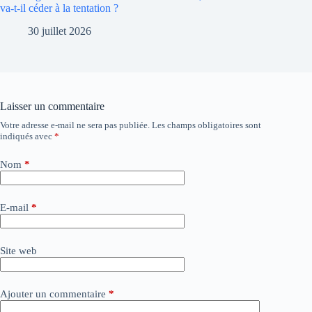
va-t-il céder à la tentation ?
30 juillet 2026
Laisser un commentaire
Votre adresse e-mail ne sera pas publiée.
Les champs obligatoires sont
A
indiqués avec
*
l
t
e
Nom
*
r
n
a
E-mail
*
t
i
v
Site web
e
:
Ajouter un commentaire
*