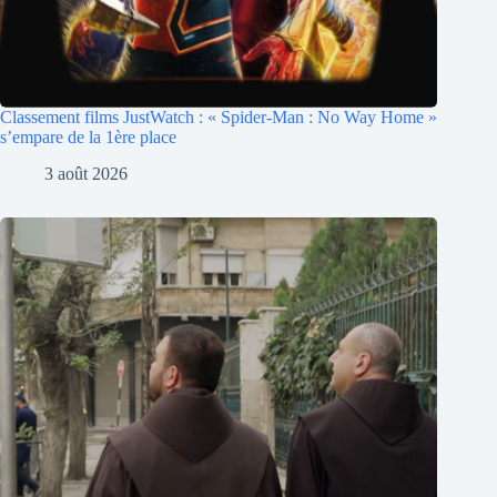
Classement films JustWatch : « Spider-Man : No Way Home »
s’empare de la 1ère place
3 août 2026