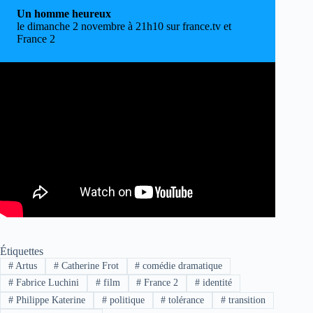
Un homme heureux
le dimanche 2 novembre à 21h10 sur france.tv et
France 2
Étiquettes
#
Artus
#
Catherine Frot
#
comédie dramatique
#
Fabrice Luchini
#
film
#
France 2
#
identité
#
Philippe Katerine
#
politique
#
tolérance
#
transition