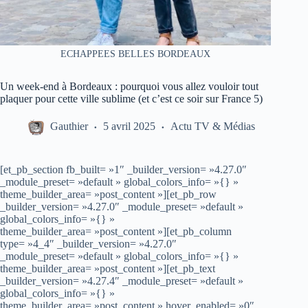
ECHAPPEES BELLES BORDEAUX
Un week-end à Bordeaux : pourquoi vous allez vouloir tout
plaquer pour cette ville sublime (et c’est ce soir sur France 5)
Gauthier
5 avril 2025
Actu TV & Médias
[et_pb_section fb_built= »1″ _builder_version= »4.27.0″
_module_preset= »default » global_colors_info= »{} »
theme_builder_area= »post_content »][et_pb_row
_builder_version= »4.27.0″ _module_preset= »default »
global_colors_info= »{} »
theme_builder_area= »post_content »][et_pb_column
type= »4_4″ _builder_version= »4.27.0″
_module_preset= »default » global_colors_info= »{} »
theme_builder_area= »post_content »][et_pb_text
_builder_version= »4.27.4″ _module_preset= »default »
global_colors_info= »{} »
theme_builder_area= »post_content » hover_enabled= »0″