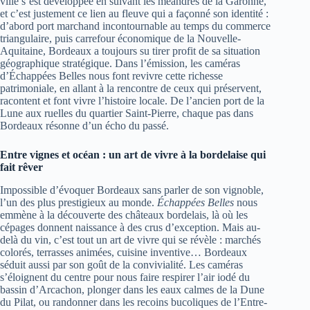
ville s’est développée en suivant les méandres de la Garonne,
et c’est justement ce lien au fleuve qui a façonné son identité :
d’abord port marchand incontournable au temps du commerce
triangulaire, puis carrefour économique de la Nouvelle-
Aquitaine, Bordeaux a toujours su tirer profit de sa situation
géographique stratégique. Dans l’émission, les caméras
d’Échappées Belles nous font revivre cette richesse
patrimoniale, en allant à la rencontre de ceux qui préservent,
racontent et font vivre l’histoire locale. De l’ancien port de la
Lune aux ruelles du quartier Saint-Pierre, chaque pas dans
Bordeaux résonne d’un écho du passé.
Entre vignes et océan : un art de vivre à la bordelaise qui
fait rêver
Impossible d’évoquer Bordeaux sans parler de son vignoble,
l’un des plus prestigieux au monde.
Échappées Belles
nous
emmène à la découverte des châteaux bordelais, là où les
cépages donnent naissance à des crus d’exception. Mais au-
delà du vin, c’est tout un art de vivre qui se révèle : marchés
colorés, terrasses animées, cuisine inventive… Bordeaux
séduit aussi par son goût de la convivialité. Les caméras
s’éloignent du centre pour nous faire respirer l’air iodé du
bassin d’Arcachon, plonger dans les eaux calmes de la Dune
du Pilat, ou randonner dans les recoins bucoliques de l’Entre-