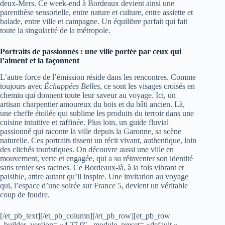
deux-Mers. Ce week-end à Bordeaux devient ainsi une
parenthèse sensorielle, entre nature et culture, entre assiette et
balade, entre ville et campagne. Un équilibre parfait qui fait
toute la singularité de la métropole.
Portraits de passionnés : une ville portée par ceux qui
l’aiment et la façonnent
L’autre force de l’émission réside dans les rencontres. Comme
toujours avec
Échappées Belles
, ce sont les visages croisés en
chemin qui donnent toute leur saveur au voyage. Ici, un
artisan charpentier amoureux du bois et du bâti ancien. Là,
une cheffe étoilée qui sublime les produits du terroir dans une
cuisine intuitive et raffinée. Plus loin, un guide fluvial
passionné qui raconte la ville depuis la Garonne, sa scène
naturelle. Ces portraits tissent un récit vivant, authentique, loin
des clichés touristiques. On découvre aussi une ville en
mouvement, verte et engagée, qui a su réinventer son identité
sans renier ses racines. Ce Bordeaux-là, à la fois vibrant et
paisible, attire autant qu’il inspire. Une invitation au voyage
qui, l’espace d’une soirée sur France 5, devient un véritable
coup de foudre.
[/et_pb_text][/et_pb_column][/et_pb_row][et_pb_row
_builder_version= »4.27.0″ _module_preset= »default »