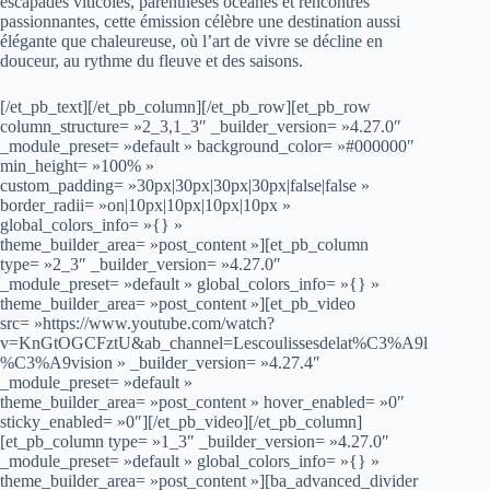
escapades viticoles, parenthèses océanes et rencontres
passionnantes, cette émission célèbre une destination aussi
élégante que chaleureuse, où l’art de vivre se décline en
douceur, au rythme du fleuve et des saisons.
[/et_pb_text][/et_pb_column][/et_pb_row][et_pb_row
column_structure= »2_3,1_3″ _builder_version= »4.27.0″
_module_preset= »default » background_color= »#000000″
min_height= »100% »
custom_padding= »30px|30px|30px|30px|false|false »
border_radii= »on|10px|10px|10px|10px »
global_colors_info= »{} »
theme_builder_area= »post_content »][et_pb_column
type= »2_3″ _builder_version= »4.27.0″
_module_preset= »default » global_colors_info= »{} »
theme_builder_area= »post_content »][et_pb_video
src= »https://www.youtube.com/watch?
v=KnGtOGCFztU&ab_channel=Lescoulissesdelat%C3%A9l
%C3%A9vision » _builder_version= »4.27.4″
_module_preset= »default »
theme_builder_area= »post_content » hover_enabled= »0″
sticky_enabled= »0″][/et_pb_video][/et_pb_column]
[et_pb_column type= »1_3″ _builder_version= »4.27.0″
_module_preset= »default » global_colors_info= »{} »
theme_builder_area= »post_content »][ba_advanced_divider