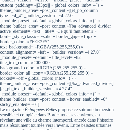
custom_padding= »||33px||| » global_colors_info= »{} »
theme_builder_area= »post_content »][et_pb_column
type= »4_4″ _builder_version= »4.27.0″
_module_preset= »default » global_colors_info= »{} »
theme_builder_area= »post_content »][ba_advanced_divider
active_element= »text » title= »Ce qu’il faut retenir »
border_style_classic= »solid » border_gap= »15px »
border_color= »#6EE2F5″
text_background= »RGBA(255,255,255,0) »
content_alignment= »left » _builder_version= »4.27.0″
_module_preset= »default » title_level= »h2″
title_text_color= »#000000″
background_color= »RGBA(255,255,255,0) »
border_color_all_icon= »RGBA(255,255,255,0) »
locked= »off » global_colors_info= »{} »
theme_builder_area= »post_content »][/ba_advanced_divider]
[et_pb_text _builder_version= »4.27.4″
_module_preset= »default » global_colors_info= »{} »
theme_builder_area= »post_content » hover_enabled= »0″
sticky_enabled= »0″]
Le magazine
Échappées Belles
propose ce soir une immersion
sensible et complète dans Bordeaux et ses environs, en
révélant une ville au charme intemporel, ancrée dans l’histoire
mais résolument tournée vers l’avenir. Entre balades urbaines,