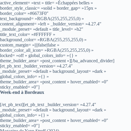
active_element= »text » title= »Échappées belles »
border_style_classic= »solid » border_gap= »15px »
border_color= »#6673F0″
text_background= »RGBA(255,255,255,0) »
content_alignment= »left » _builder_version= »4.27.4″
_module_preset= »default » title_level= »h2″
title_text_color= »#FFFFFF »
background_color= »RGBA(255,255,255,0) »
custom_margin= »||||false|false »
border_color_all_icon= »RGBA(255,255,255,0) »
locked= »off » global_colors_info= »{} »
theme_builder_area= »post_content »][/ba_advanced_divider]
[et_pb_text _builder_version= »4.27.4″
_module_preset= »default » background_layout= »dark »
global_colors_info= »{} »
theme_builder_area= »post_content » hover_enabled= »0″
sticky_enabled= »0″]
Week-end à Bordeaux
[/et_pb_text][et_pb_text _builder_version= »4.27.4″
_module_preset= »default » background_layout= »dark »
global_colors_info= »{} »
theme_builder_area= »post_content » hover_enabled= »0″
sticky_enabled= »0″]
Magazine de Yann Streff (2024)