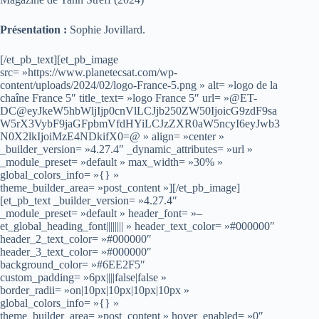
Présentation :
Sophie Jovillard.
[/et_pb_text][et_pb_image
src= »https://www.planetecsat.com/wp-
content/uploads/2024/02/logo-France-5.png » alt= »logo de la
chaîne France 5″ title_text= »logo France 5″ url= »@ET-
DC@eyJkeW5hbWljIjp0cnVlLCJjb250ZW50IjoicG9zdF9sa
W5rX3VybF9jaGFpbmVfdHYiLCJzZXR0aW5ncyI6eyJwb3
N0X2lkIjoiMzE4NDkifX0=@ » align= »center »
_builder_version= »4.27.4″ _dynamic_attributes= »url »
_module_preset= »default » max_width= »30% »
global_colors_info= »{} »
theme_builder_area= »post_content »][/et_pb_image]
[et_pb_text _builder_version= »4.27.4″
_module_preset= »default » header_font= »–
et_global_heading_font|||||||| » header_text_color= »#000000″
header_2_text_color= »#000000″
header_3_text_color= »#000000″
background_color= »#6EE2F5″
custom_padding= »6px||||false|false »
border_radii= »on|10px|10px|10px|10px »
global_colors_info= »{} »
theme_builder_area= »post_content » hover_enabled= »0″