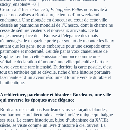
sticky_enabled= »0″]
Ce soir à 21h sur France 5,
Échappées Belles
nous invite à
poser nos valises à Bordeaux, le temps d’un week-end
enchanteur. Une plongée en douceur au cœur de cette ville
classée au patrimoine mondial de l’Unesco, dont le charme ne
cesse de séduire visiteurs et nouveaux arrivants. De la
majestueuse place de la Bourse à l’élégance des quais
réaménagés, le magazine porté par son art de raconter les lieux
autant que les gens, nous embarque pour une escapade entre
patrimoine et modernité. Guidée par la voix chaleureuse de
Sophie Jovillard, cette émission s’annonce comme une
véritable déclaration d’amour à une ville qui cultive l’art de
vivre avec une rare intensité. Et derrière la carte postale, c’est
tout un territoire qui se dévoile, riche d’une histoire portuaire
fascinante et d’un avenir résolument tourné vers le durable et
l’authentique.
Architecture, patrimoine et histoire : Bordeaux, une ville
qui traverse les époques avec élégance
Bordeaux ne serait pas Bordeaux sans ses façades blondes,
son harmonie architecturale et cette lumière unique qui baigne
ses rues. Le centre historique, bijou d’urbanisme du XVIIIe
siècle, se visite comme un livre d’histoire à ciel ouvert. La