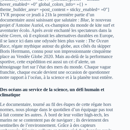
hover_enabled= »0″ global_colors_info= »{} »
theme_builder_area= »post_content » sticky_enabled= »0″]
TVR propose ce jeudi à 21h la première partie d’un
documentaire aussi saisissant que salutaire :
Blue
, le nouveau
projet d’Antoine Auriol, ex-champion du monde de kite surf et
aventurier écolo. Après avoir enchanté les spectateurs dans la
série
Green
, où il explorait les alternatives durables en Europe,
il se lance ici dans une odyssée bien plus vaste :
The Ocean
Race
, régate mythique autour du globe, aux côtés du skipper
Boris Herrmann, connu pour son impressionnante cinquième
place au Vendée Globe 2020. Mais au-delà de la performance
sportive, cette expédition est aussi un cri d’alerte, un
témoignage fort sur l’état des mers du monde. Chaque vague
franchie, chaque escale devient une occasion de questionner
notre rapport à l’océan, à la science et à la planète tout entière.
Des océans au service de la science, un défi humain et
climatique
Le documentaire, tourné au fil des étapes de cette régate hors
normes, nous plonge dans le quotidien d’un équipage pas tout
à fait comme les autres. À bord de leur voilier high-tech, les
marins ne se contentent pas de naviguer ; ils deviennent des
sentinelles de l’environnement. Grâce à des capteurs