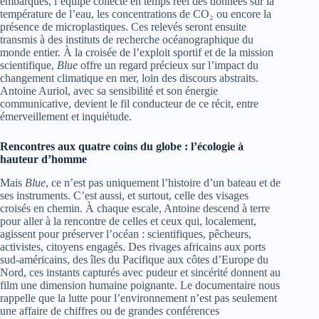
embarqués, l’équipe collecte en temps réel des données sur la
température de l’eau, les concentrations de CO₂ ou encore la
présence de microplastiques. Ces relevés seront ensuite
transmis à des instituts de recherche océanographique du
monde entier. À la croisée de l’exploit sportif et de la mission
scientifique,
Blue
offre un regard précieux sur l’impact du
changement climatique en mer, loin des discours abstraits.
Antoine Auriol, avec sa sensibilité et son énergie
communicative, devient le fil conducteur de ce récit, entre
émerveillement et inquiétude.
Rencontres aux quatre coins du globe : l’écologie à
hauteur d’homme
Mais
Blue
, ce n’est pas uniquement l’histoire d’un bateau et de
ses instruments. C’est aussi, et surtout, celle des visages
croisés en chemin. À chaque escale, Antoine descend à terre
pour aller à la rencontre de celles et ceux qui, localement,
agissent pour préserver l’océan : scientifiques, pêcheurs,
activistes, citoyens engagés. Des rivages africains aux ports
sud-américains, des îles du Pacifique aux côtes d’Europe du
Nord, ces instants capturés avec pudeur et sincérité donnent au
film une dimension humaine poignante. Le documentaire nous
rappelle que la lutte pour l’environnement n’est pas seulement
une affaire de chiffres ou de grandes conférences