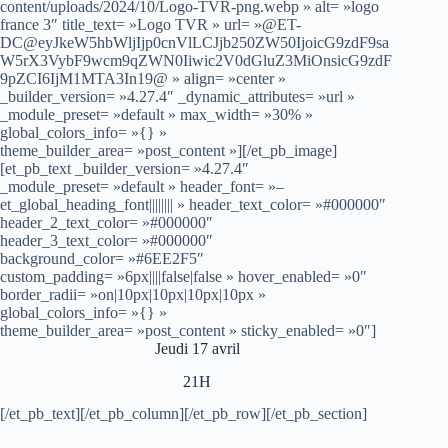
content/uploads/2024/10/Logo-TVR-png.webp » alt= »logo
france 3″ title_text= »Logo TVR » url= »@ET-
DC@eyJkeW5hbWljIjp0cnVlLCJjb250ZW50IjoicG9zdF9sa
W5rX3VybF9wcm9qZWN0Iiwic2V0dGluZ3MiOnsicG9zdF
9pZCI6IjM1MTA3In19@ » align= »center »
_builder_version= »4.27.4″ _dynamic_attributes= »url »
_module_preset= »default » max_width= »30% »
global_colors_info= »{} »
theme_builder_area= »post_content »][/et_pb_image]
[et_pb_text _builder_version= »4.27.4″
_module_preset= »default » header_font= »–
et_global_heading_font|||||||| » header_text_color= »#000000″
header_2_text_color= »#000000″
header_3_text_color= »#000000″
background_color= »#6EE2F5″
custom_padding= »6px||||false|false » hover_enabled= »0″
border_radii= »on|10px|10px|10px|10px »
global_colors_info= »{} »
theme_builder_area= »post_content » sticky_enabled= »0″]
Jeudi 17 avril
21H
[/et_pb_text][/et_pb_column][/et_pb_row][/et_pb_section]