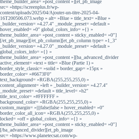
theme_builder_area= »post_content »][et_pb_image
src= »https://screenplus.fr/wp-
content/uploads/2025/04/Ajouter-un-titre-2025-04-
16T200506.073.webp » alt= »Blue » title_text= »Blue »
_builder_version= »4.27.4″ _module_preset= »default »
hover_enabled= »0″ global_colors_info= »{} »
theme_builder_area= »post_content » sticky_enabled= »0″]
[/et_pb_image][/et_pb_column][et_pb_column type= »1_3″
_builder_version= »4.27.0″ _module_preset= »default »
global_colors_info= »{} »
theme_builder_area= »post_content »][ba_advanced_divider
active_element= »text » title= »Blue (Partie 1) »
border_style_classic= »solid » border_gap= »15px »
border_color= »#6673F0″
text_background= »RGBA(255,255,255,0) »
content_alignment= »left » _builder_version= »4.27.4″
_module_preset= »default » title_level= »h2″
title_text_color= »#FFFFFF »
background_color= »RGBA(255,255,255,0) »
custom_margin= »||||false|false » hover_enabled= »0″
border_color_all_icon= »RGBA(255,255,255,0) »
locked= »off » global_colors_info= »{} »
theme_builder_area= »post_content » sticky_enabled= »0″]
[/ba_advanced_divider][et_pb_image
src= »https://www.planetecsat.com/wp-