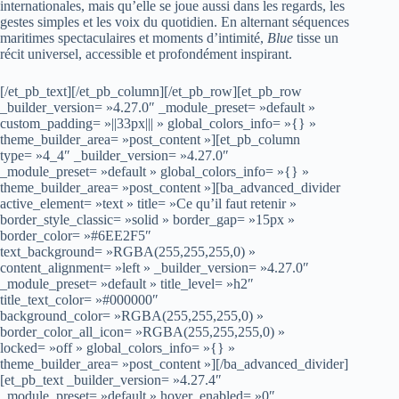
internationales, mais qu’elle se joue aussi dans les regards, les
gestes simples et les voix du quotidien. En alternant séquences
maritimes spectaculaires et moments d’intimité,
Blue
tisse un
récit universel, accessible et profondément inspirant.
[/et_pb_text][/et_pb_column][/et_pb_row][et_pb_row
_builder_version= »4.27.0″ _module_preset= »default »
custom_padding= »||33px||| » global_colors_info= »{} »
theme_builder_area= »post_content »][et_pb_column
type= »4_4″ _builder_version= »4.27.0″
_module_preset= »default » global_colors_info= »{} »
theme_builder_area= »post_content »][ba_advanced_divider
active_element= »text » title= »Ce qu’il faut retenir »
border_style_classic= »solid » border_gap= »15px »
border_color= »#6EE2F5″
text_background= »RGBA(255,255,255,0) »
content_alignment= »left » _builder_version= »4.27.0″
_module_preset= »default » title_level= »h2″
title_text_color= »#000000″
background_color= »RGBA(255,255,255,0) »
border_color_all_icon= »RGBA(255,255,255,0) »
locked= »off » global_colors_info= »{} »
theme_builder_area= »post_content »][/ba_advanced_divider]
[et_pb_text _builder_version= »4.27.4″
_module_preset= »default » hover_enabled= »0″