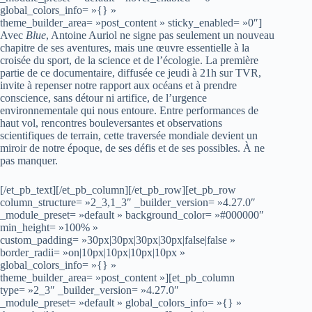
global_colors_info= »{} »
theme_builder_area= »post_content » sticky_enabled= »0″]
Avec
Blue
, Antoine Auriol ne signe pas seulement un nouveau
chapitre de ses aventures, mais une œuvre essentielle à la
croisée du sport, de la science et de l’écologie. La première
partie de ce documentaire, diffusée ce jeudi à 21h sur TVR,
invite à repenser notre rapport aux océans et à prendre
conscience, sans détour ni artifice, de l’urgence
environnementale qui nous entoure. Entre performances de
haut vol, rencontres bouleversantes et observations
scientifiques de terrain, cette traversée mondiale devient un
miroir de notre époque, de ses défis et de ses possibles. À ne
pas manquer.
[/et_pb_text][/et_pb_column][/et_pb_row][et_pb_row
column_structure= »2_3,1_3″ _builder_version= »4.27.0″
_module_preset= »default » background_color= »#000000″
min_height= »100% »
custom_padding= »30px|30px|30px|30px|false|false »
border_radii= »on|10px|10px|10px|10px »
global_colors_info= »{} »
theme_builder_area= »post_content »][et_pb_column
type= »2_3″ _builder_version= »4.27.0″
_module_preset= »default » global_colors_info= »{} »