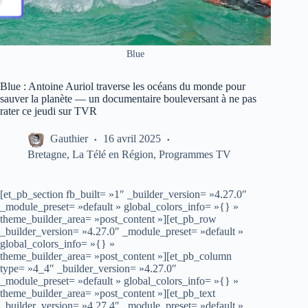
Blue
Blue : Antoine Auriol traverse les océans du monde pour
sauver la planète — un documentaire bouleversant à ne pas
rater ce jeudi sur TVR
Gauthier
16 avril 2025
Bretagne
,
La Télé en Région
,
Programmes TV
[et_pb_section fb_built= »1″ _builder_version= »4.27.0″
_module_preset= »default » global_colors_info= »{} »
theme_builder_area= »post_content »][et_pb_row
_builder_version= »4.27.0″ _module_preset= »default »
global_colors_info= »{} »
theme_builder_area= »post_content »][et_pb_column
type= »4_4″ _builder_version= »4.27.0″
_module_preset= »default » global_colors_info= »{} »
theme_builder_area= »post_content »][et_pb_text
_builder_version= »4.27.4″ _module_preset= »default »