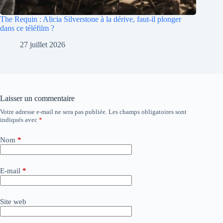
The Requin : Alicia Silverstone à la dérive, faut-il plonger
dans ce téléfilm ?
27 juillet 2026
Laisser un commentaire
Votre adresse e-mail ne sera pas publiée.
Les champs obligatoires sont
A
indiqués avec
*
l
t
e
Nom
*
r
n
a
E-mail
*
t
i
v
Site web
e
: