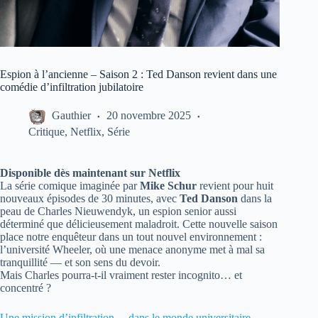
Espion à l’ancienne – Saison 2 : Ted Danson revient dans une
comédie d’infiltration jubilatoire
Gauthier
20 novembre 2025
Critique
,
Netflix
,
Série
Disponible dès maintenant sur Netflix
La série comique imaginée par
Mike Schur
revient pour huit
nouveaux épisodes de 30 minutes, avec
Ted Danson
dans la
peau de Charles Nieuwendyk, un espion senior aussi
déterminé que délicieusement maladroit. Cette nouvelle saison
place notre enquêteur dans un tout nouvel environnement :
l’université Wheeler, où une menace anonyme met à mal sa
tranquillité — et son sens du devoir.
Mais Charles pourra-t-il vraiment rester incognito… et
concentré ?
Une mission d’infiltration… dans le monde universitaire