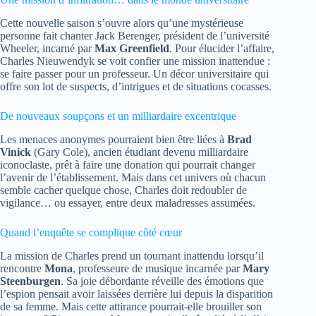
Cette nouvelle saison s’ouvre alors qu’une mystérieuse
personne fait chanter Jack Berenger, président de l’université
Wheeler, incarné par
Max Greenfield
. Pour élucider l’affaire,
Charles Nieuwendyk se voit confier une mission inattendue :
se faire passer pour un professeur. Un décor universitaire qui
offre son lot de suspects, d’intrigues et de situations cocasses.
De nouveaux soupçons et un milliardaire excentrique
Les menaces anonymes pourraient bien être liées à
Brad
Vinick
(Gary Cole), ancien étudiant devenu milliardaire
iconoclaste, prêt à faire une donation qui pourrait changer
l’avenir de l’établissement. Mais dans cet univers où chacun
semble cacher quelque chose, Charles doit redoubler de
vigilance… ou essayer, entre deux maladresses assumées.
Quand l’enquête se complique côté cœur
La mission de Charles prend un tournant inattendu lorsqu’il
rencontre
Mona
, professeure de musique incarnée par
Mary
Steenburgen
. Sa joie débordante réveille des émotions que
l’espion pensait avoir laissées derrière lui depuis la disparition
de sa femme. Mais cette attirance pourrait-elle brouiller son