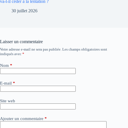
va-t-il céder à la tentation ?
30 juillet 2026
Laisser un commentaire
Votre adresse e-mail ne sera pas publiée.
Les champs obligatoires sont
A
indiqués avec
*
l
t
e
Nom
*
r
n
a
E-mail
*
t
i
v
Site web
e
:
Ajouter un commentaire
*