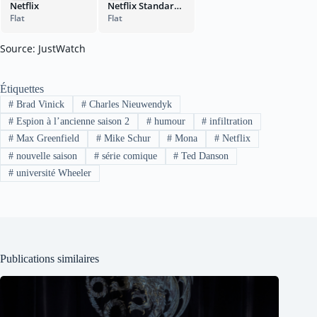
Netflix
Netflix Standard with Ads
Flat
Flat
Source: JustWatch
Étiquettes
#
Brad Vinick
#
Charles Nieuwendyk
#
Espion à l’ancienne saison 2
#
humour
#
infiltration
#
Max Greenfield
#
Mike Schur
#
Mona
#
Netflix
#
nouvelle saison
#
série comique
#
Ted Danson
#
université Wheeler
Publications similaires