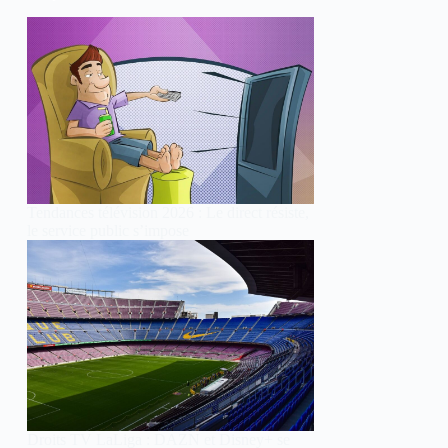
Tendances télévision 2026 : Le direct résiste,
le service public s’impose
Droits TV LaLiga : DAZN et Disney+ se