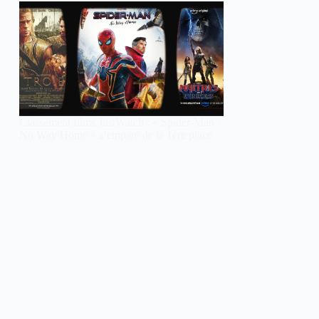
Classement films JustWatch : « Spider-Man :
No Way Home » s’empare de la 1ère place