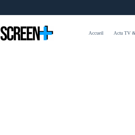
Passer
au
contenu
Accueil
Actu TV &