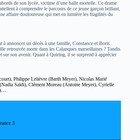
 abords de son lycée, victime d’une balle mortelle. Ce drame
attellent à comprendre le parcours de ce jeune garçon brillant,
ne affaire douloureuse qui met en lumière les fragilités du
ent à annoncer un décès à une famille, Constance et Boris
ille retrouvée morte dans les Calanques marseillaises ? Tandis
t sur son avenir. Quant à Quiring, il se surprend à apprécier
urt), Philippe Lelièvre (Barth Meyer), Nicolas Marié
 (Nadia Saïdi), Clément Moreau (Antoine Meyer), Cyrielle
o)…
France 3