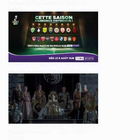
partagent le championnat d’Espagne en
France
Reprise de la Ligue 2 BKT : Le grand retour
des clubs historiques sur beIN SPORTS
Classement séries JustWatch : « House of the
Dragon » intouchable, « GIGN » sur le
podium