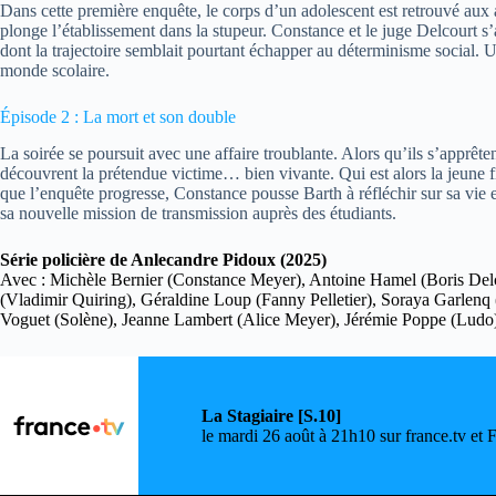
Dans cette première enquête, le corps d’un adolescent est retrouvé aux
plonge l’établissement dans la stupeur. Constance et le juge Delcourt s’
dont la trajectoire semblait pourtant échapper au déterminisme social. U
monde scolaire.
Épisode 2 : La mort et son double
La soirée se poursuit avec une affaire troublante. Alors qu’ils s’apprêt
découvrent la prétendue victime… bien vivante. Qui est alors la jeune f
que l’enquête progresse, Constance pousse Barth à réfléchir sur sa vie e
sa nouvelle mission de transmission auprès des étudiants.
Série policière de Anlecandre Pidoux (2025)
Avec : Michèle Bernier (Constance Meyer), Antoine Hamel (Boris Delco
(Vladimir Quiring), Géraldine Loup (Fanny Pelletier), Soraya Garlenq
Voguet (Solène), Jeanne Lambert (Alice Meyer), Jérémie Poppe (Lud
La Stagiaire [S.10]
le mardi 26 août à 21h10 sur france.tv et 