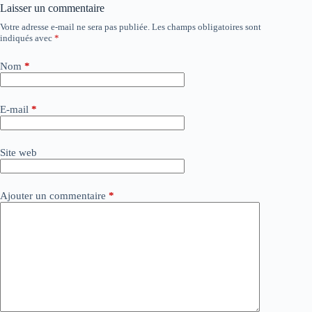
Laisser un commentaire
Votre adresse e-mail ne sera pas publiée.
Les champs obligatoires sont
A
indiqués avec
*
l
t
e
Nom
*
r
n
a
E-mail
*
t
i
v
Site web
e
:
Ajouter un commentaire
*