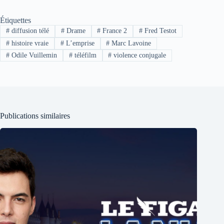
Étiquettes
#
diffusion télé
#
Drame
#
France 2
#
Fred Testot
#
histoire vraie
#
L’emprise
#
Marc Lavoine
#
Odile Vuillemin
#
téléfilm
#
violence conjugale
Publications similaires