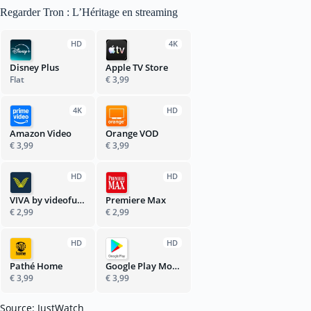
Regarder Tron : L’Héritage en streaming
HD
4K
Disney Plus
Apple TV Store
Flat
€ 3,99
4K
HD
Amazon Video
Orange VOD
€ 3,99
€ 3,99
HD
HD
VIVA by videofutur
Premiere Max
€ 2,99
€ 2,99
HD
HD
Pathé Home
Google Play Movies
€ 3,99
€ 3,99
Source: JustWatch