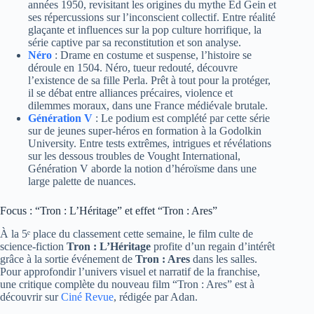
années 1950, revisitant les origines du mythe Ed Gein et
ses répercussions sur l’inconscient collectif. Entre réalité
glaçante et influences sur la pop culture horrifique, la
série captive par sa reconstitution et son analyse.
Néro
: Drame en costume et suspense, l’histoire se
déroule en 1504. Néro, tueur redouté, découvre
l’existence de sa fille Perla. Prêt à tout pour la protéger,
il se débat entre alliances précaires, violence et
dilemmes moraux, dans une France médiévale brutale.
Génération V
: Le podium est complété par cette série
sur de jeunes super-héros en formation à la Godolkin
University. Entre tests extrêmes, intrigues et révélations
sur les dessous troubles de Vought International,
Génération V aborde la notion d’héroïsme dans une
large palette de nuances.
Focus : “Tron : L’Héritage” et effet “Tron : Ares”
À la 5ᵉ place du classement cette semaine, le film culte de
science-fiction
Tron : L’Héritage
profite d’un regain d’intérêt
grâce à la sortie événement de
Tron : Ares
dans les salles.
Pour approfondir l’univers visuel et narratif de la franchise,
une critique complète du nouveau film “Tron : Ares” est à
découvrir sur
Ciné Revue
, rédigée par Adan.