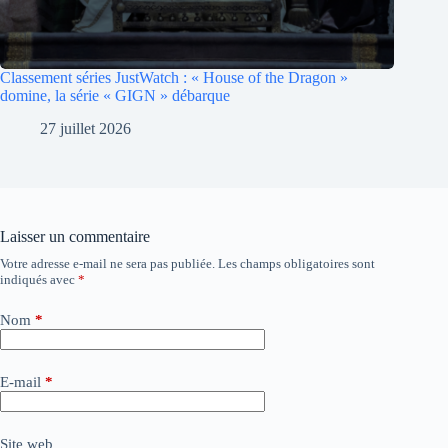
Classement séries JustWatch : « House of the Dragon »
domine, la série « GIGN » débarque
27 juillet 2026
Laisser un commentaire
Votre adresse e-mail ne sera pas publiée.
Les champs obligatoires sont
A
indiqués avec
*
l
t
e
Nom
*
r
n
a
E-mail
*
t
i
v
Site web
e